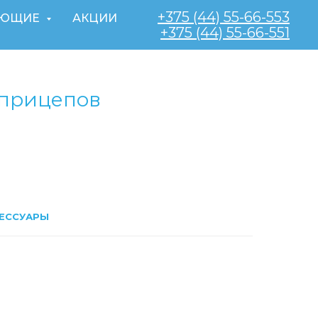
+375 (44) 55-66-553
УЮЩИЕ
АКЦИИ
+375 (44) ‎55-66-551
 прицепов
ЕССУАРЫ