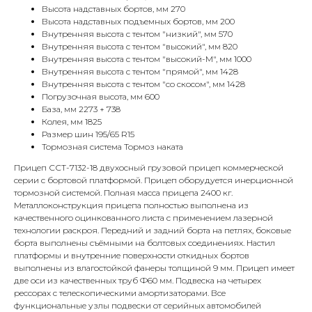
Высота надставных бортов, мм 270
Высота надставных подъемных бортов, мм 200
Внутренняя высота с тентом "низкий", мм 570
Внутренняя высота с тентом "высокий", мм 820
Внутренняя высота с тентом "высокий-М", мм 1000
Внутренняя высота с тентом "прямой", мм 1428
Внутренняя высота с тентом "со скосом", мм 1428
Погрузочная высота, мм 600
База, мм 2273 + 738
Колея, мм 1825
Размер шин 195/65 R15
Тормозная система Тормоз наката
Прицеп ССТ-7132-18 двухосный грузовой прицеп коммерческой
серии с бортовой платформой. Прицеп оборудуется инерционной
тормозной системой. Полная масса прицепа 2400 кг.
Металлоконструкция прицепа полностью выполнена из
качественного оцинкованного листа с применением лазерной
технологии раскроя. Передний и задний борта на петлях, боковые
борта выполнены съёмными на болтовых соединениях. Настил
платформы и внутренние поверхности откидных бортов
выполнены из влагостойкой фанеры толщиной 9 мм. Прицеп имеет
две оси из качественных труб Ф60 мм. Подвеска на четырех
рессорах с телескопическими амортизаторами. Все
функциональные узлы подвески от серийных автомобилей