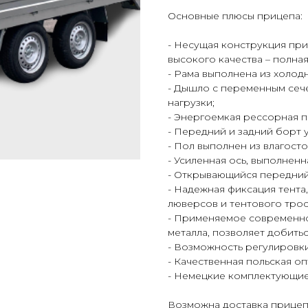
Основные плюсы прицепа:
- Несущая конструкция при
высокого качества – полна
- Рама выполнена из холод
- Дышло с переменным сеч
нагрузки;
- Энергоемкая рессорная 
- Передний и задний борт 
- Пол выполнен из влагост
- Усиленная ось, выполненн
- Открывающийся передний 
- Надежная фиксация тента
люверсов и тентового трос
- Применяемое современн
металла, позволяет добитьс
- Возможность регулировки
- Качественная польская оп
- Немецкие комплектующие
Возможна доставка прицепа