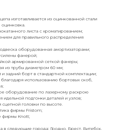
цепа изготавливается из оцинкованной стали
я оцинковка.
нокатанного листа с хроматированием;
ением для правильного распределения
подвеска оборудованная амортизаторами;
усилены фанерой;
ойкой армированной сеткой фанеры;
ая из трубы диаметром 60 мм;
и задний борт в стандартной комплектации;
, благодаря использованию бортовых скоб,
а;
ое оборудование по лазерному раскрою
я идельной подгонки деталей и узлов;
 сцепной головки по высоте.
тика фирмы Fristom;
 фирмы Knott;
 в следующие города: Гродно, Брест, Витебск,