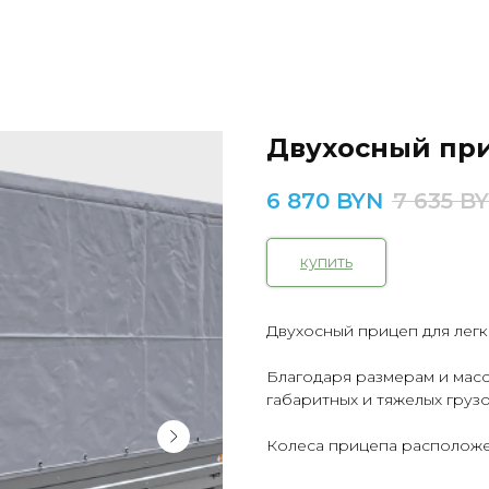
Двухосный при
6 870
BYN
7 635
B
купить
Двухосный прицеп для легк
Благодаря размерам и масс
габаритных и тяжелых груз
Колеса прицепа располож