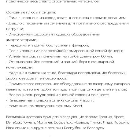
практически весь спектр строительных материалов.
Основные плюсы прицепа:
- Рама выполнена из холоднокатанного листа с хроматированием;
- Дышло с переменным сечением для правильного распределения
нагрузки;
- Энергоемкая рессорная подвеска оборудованная
амортизаторами;
- Передний и задний борт усилены фанерой;
- Пол выполнен из влагостойкой армированной сеткой фанеры;
- Усиленная ось, выполненная из трубы диаметром 60 мм;
- Открывающийся передний и задний борт в стандартной
комплектации;
- Надежная фиксация тента, благодаря использованию бортовых
скоб, люверсов и тентового троса;
- Применяемое современное оборудование по лазерному раскрою
металла, позволяет добиться идельной подгонки деталей и узлов;
- Возможность регулировки сцепной головки по высоте.
- Качественная польская оптика фирмы Fristom;
- Немецкие комплектующие фирмы Knott;
Возможна доставка прицепа в следующие города: Гродно, Брест,
Витебск, Гомель, Могилев, Бобруйск, Мозырь, Пинск, Лида, Кобрин,
Ивацевичи и в другие регионы Республики Беларусь.